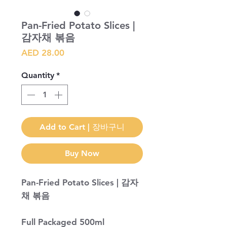
Pan-Fried Potato Slices |
감자채 볶음
Price
AED 28.00
Quantity
*
Add to Cart | 장바구니
Buy Now
Pan-Fried Potato Slices | 감자
채 볶음
Full Packaged 500ml