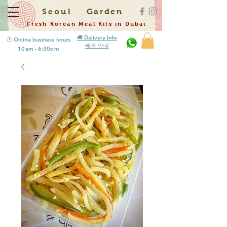
Seoul
Garden
Fresh Korean Meal Kits in Dubai
🚚 Delivery Info
🕒 Online business hours
배송 안내
10am - 6:30pm