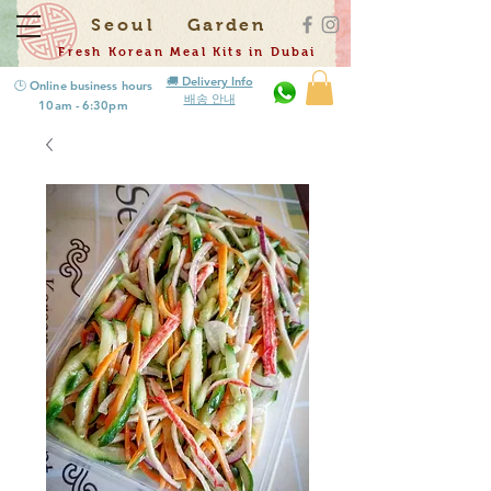
Seoul
Garden
Fresh Korean Meal Kits in Dubai
🚚 Delivery Info
🕒 Online business hours
배송 안내
10am - 6:30pm