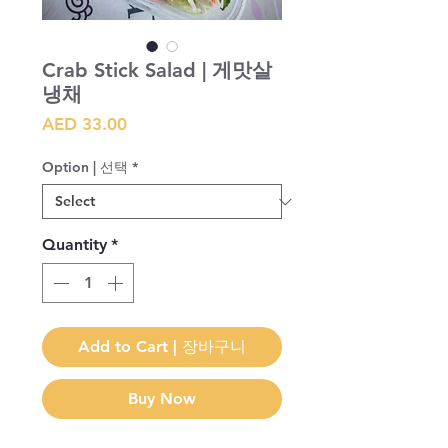
Crab Stick Salad | 게맛살
냉채
Price
AED 33.00
Option | 선택
*
Quantity
*
Add to Cart | 장바구니
Buy Now