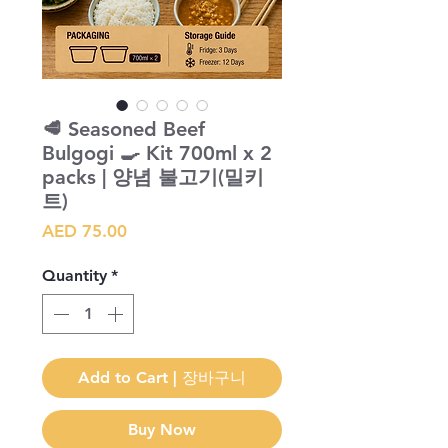
​🥩 Seasoned Beef
Bulgogi 🍳 Kit 700ml x 2
packs | 양념 불고기(밀키
트)
Price
AED 75.00
Quantity
*
Add to Cart | 장바구니
Buy Now