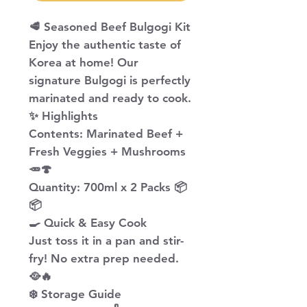
​🥩 Seasoned Beef Bulgogi Kit
Enjoy the authentic taste of
Korea at home! Our
signature Bulgogi is perfectly
marinated and ready to cook.
​✨ Highlights
​Contents: Marinated Beef +
Fresh Veggies + Mushrooms
🥕🍄
​Quantity: 700ml x 2 Packs 📦
📦
​🍳 Quick & Easy Cook
​Just toss it in a pan and stir-
fry! No extra prep needed.
🥘🔥
​❄️ Storage Guide