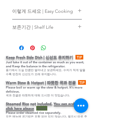
이렇게 드세요 | Easy Cooking
기호에 따라 파, 양파, 당근, 버섯
보존기간 | Shelf Life
등을 넣고 볶아 드실 수 있습니다.
You can add green onions, white
12일 냉동보관 | Keep Frozen
onions, carrots, mushrooms. And
storage for 12 days
pan stir-fry the ingredients.
Keep Fresh Side Dish | 신선도 유지하기
TIP
Just take it out of the container as much as you want,
and Keep the balance in the refrigerator.
용기에서 드실 만큼만 덜어내고 보관하세요. 수저가 적게 닿을
수록 반찬의 신선도가 오래 유지됩니다.
Warm Stew & Hotpot | 따뜻한 국과 전골
TIP
Please boil or warm up the stew & hotpot. It's more
delicious.
국과 전골은 따뜻하게 데워 드시면 더 맛있습니다.
Steamed Rice not included,
You can order it,
click here please
Note
Please order steamed rice separately.
모든 메뉴에 공기밥은 포함 되어 있지 않습니다. 필요시 따로 주
문해 주세요.