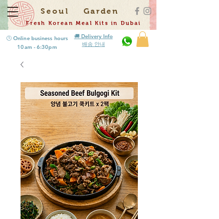
Seoul
Garden
Fresh Korean Meal Kits in Dubai
🚚 Delivery Info
🕒 Online business hours
배송 안내
10am - 6:30pm